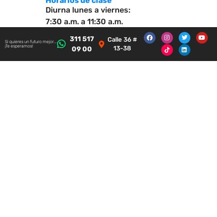
Horarios de clase
Diurna lunes a viernes:
7:30 a.m. a 11:30 a.m.
Nocturna lunes a viernes:
311 517
Calle 36 #
Si quieres un futuro mejor...
6:00 p.m. a 9:30 p.m.
¡Te esperamos!
13-38
09 00
Sábatina:
7:00 a.m. a 6:00 p.m.
*Disponibilidad plena del
estudiante jornada Sábados
Homologación
Validación de otros estudios o
experiencia laboral comprobada
para certificarse en menos
tiempo.
Horas crédito
100 horas académicas por
crédito (materia).