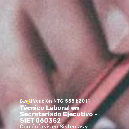
Certificación NTC 5581:2011
Técnico Laboral en
Secretariado Ejecutivo -
SIET 060352
Con énfasis en Sistemas y