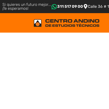
Si quieres un futuro mejor...
311 517 09 00
Calle 36 # 
¡Te esperamos!