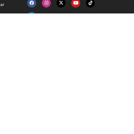
iar
DIRECCIÓN
iar de
Calle 36 #13-38
Bogotá – Colombia
ladores
TELÉFONOS
caciones
311 517 09 00
gramador
direccion@centroandino.edu.co
ores
etariado